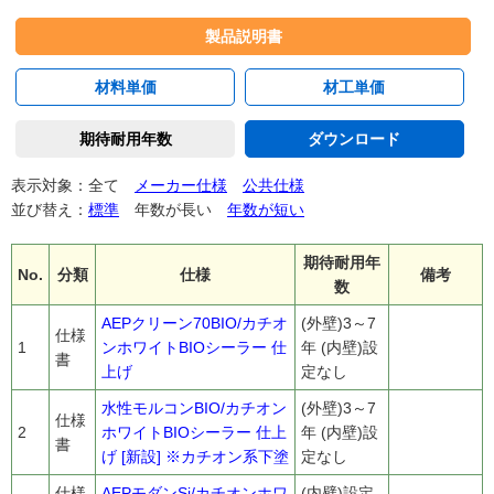
製品説明書
材料単価
材工単価
期待耐用年数
ダウンロード
表示対象：全て
メーカー仕様
公共仕様
並び替え：
標準
年数が長い
年数が短い
期待耐用年
No.
分類
仕様
備考
数
AEPクリーン70BIO/カチオ
(外壁)3～7
仕様
1
ンホワイトBIOシーラー 仕
年 (内壁)設
書
上げ
定なし
水性モルコンBIO/カチオン
(外壁)3～7
仕様
2
ホワイトBIOシーラー 仕上
年 (内壁)設
書
げ [新設] ※カチオン系下塗
定なし
仕様
AEPモダンSi/カチオンホワ
(内壁)設定