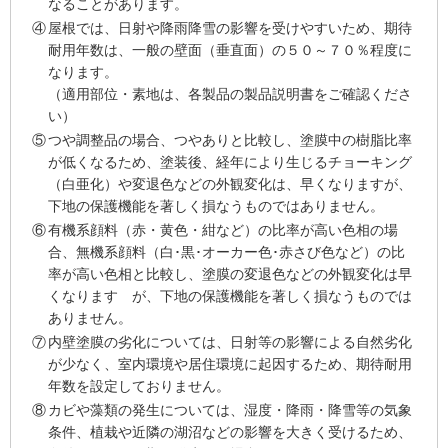
なることがあります。
④
屋根では、日射や降雨降雪の影響を受けやすいため、期待
耐用年数は、一般の壁面（垂直面）の５０～７０％程度に
なります。
（適用部位・素地は、各製品の製品説明書をご確認くださ
い）
⑤
つや調整品の場合、つやありと比較し、塗膜中の樹脂比率
が低くなるため、塗装後、経年により生じるチョーキング
（白亜化）や変退色などの外観変化は、早くなりますが、
下地の保護機能を著しく損なうものではありません。
⑥
有機系顔料（赤・黄色・紺など）の比率が高い色相の場
合、無機系顔料（白･黒･オーカー色･赤さび色など）の比
率が高い色相と比較し、塗膜の変退色などの外観変化は早
くなります が、下地の保護機能を著しく損なうものでは
ありません。
⑦
内壁塗膜の劣化については、日射等の影響による自然劣化
が少なく、室内環境や居住環境に起因するため、期待耐用
年数を設定しておりません。
⑧
カビや藻類の発生については、湿度・降雨・降雪等の気象
条件、植栽や近隣の湖沼などの影響を大きく受けるため、