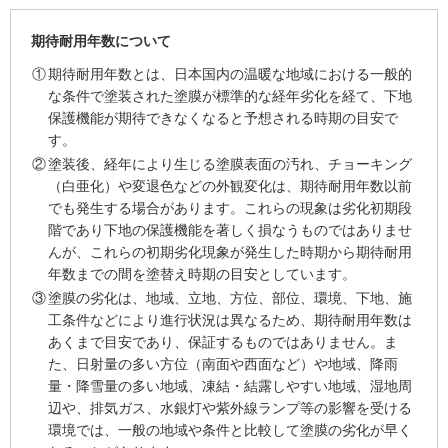
期待耐用年数について
①
期待耐用年数とは、日本国内の温暖な地域における一般的
な条件で塗装された塗膜が標準的な経年劣化を経て、下地
保護機能が期待できなくなると予想される時期の目安で
す。
②
塗装後、経年により生じる塗膜表面の汚れ、チョーキング
（白亜化）や変退色などの外観変化は、期待耐用年数以前
でも発生する場合があります。これらの現象は劣化初期段
階であり下地の保護機能を著しく損なうものではありませ
んが、これらの初期劣化現象が発生した時期から期待耐用
年数までの間を塗替え時期の目安としています。
③
塗膜の劣化は、地域、立地、方位、部位、環境、下地、施
工条件などにより進行状況は異なるため、期待耐用年数は
あくまで目安であり、保証するものではありません。ま
た、日射量の多い方位（南面や西面など）や地域、降雨
量・降雪量の多い地域、凍結・結露しやすい地域、湿地周
辺や、排気ガス、水銀灯や紫外線ランプ等の影響を受ける
環境では、一般の地域や条件と比較して塗膜の劣化が早く