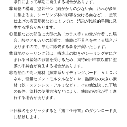
条件によって早期に発生する場合があります。
⑨
建物の構造、塗装部位（雨がかりの少ない面、汚れが多量
に集まる面、シーリング材の影響を受ける面など）、塗装
仕上げの表面形状などによっては、汚染が比較的早期に発
生する場合があります。
⑩
屋根などの部位に大型の鳥（カラス等）の糞が付着した場
合、酸やアルカリの影響で、塗膜に不具合を生じる場合が
ありますので、早期に除去する事を推奨いたします。
⑪
目地やシーリング部は、構造上の動きやシーリング材に含
まれる可塑剤の影響を受けるため、期待耐用年数以前に塗
膜の不具合が発生する場合があります。
⑫
断熱性の高い建材（窯業系サイディングボード、ＡＬＣパ
ネル、軽量セメントモルタルなど）や、熱膨張の大きい素
材（鉄・ステンレス・アルミなど）、その他逸脱した下地
の条件、塗料の使用方法などにより、塗膜の劣化が早く進
行する場合があります。
※
仕様名をクリックすると「施工仕様書」のダウンロード頁
に移動します。