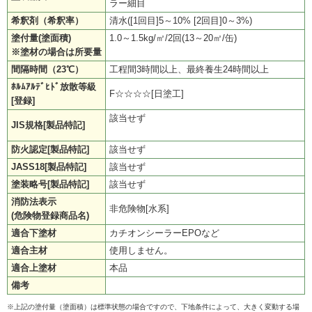
ラー細目
希釈剤（希釈率）
清水([1回目]5～10% [2回目]0～3%)
塗付量(塗面積)
1.0～1.5kg/㎡/2回(13～20㎡/缶)
※塗材の場合は所要量
間隔時間（23℃）
工程間3時間以上、最終養生24時間以上
ﾎﾙﾑｱﾙﾃﾞﾋﾄﾞ放散等級
F☆☆☆☆[日塗工]
[登録]
該当せず
JIS規格[製品特記]
防火認定[製品特記]
該当せず
JASS18[製品特記]
該当せず
塗装略号[製品特記]
該当せず
消防法表示
非危険物[水系]
(危険物登録商品名)
適合下塗材
カチオンシーラーEPOなど
適合主材
使用しません。
適合上塗材
本品
備考
※上記の塗付量（塗面積）は標準状態の場合ですので、下地条件によって、大きく変動する場