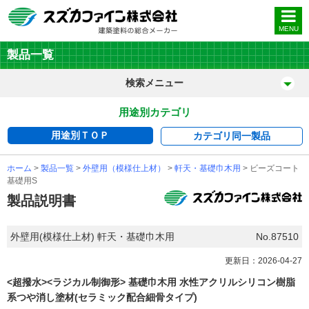
MENU
製品一覧
検索メニュー
用途別カテゴリ
用途別ＴＯＰ
カテゴリ
同一製品
ホーム
>
製品一覧
>
外壁用（模様仕上材）
>
軒天・基礎巾木用
> ビーズコート
基礎用S
製品説明書
外壁用(模様仕上材) 軒天・基礎巾木用
No.87510
更新日：2026-04-27
<超撥水><ラジカル制御形> 基礎巾木用 水性アクリルシリコン樹脂
系つや消し塗材(セラミック配合細骨タイプ)