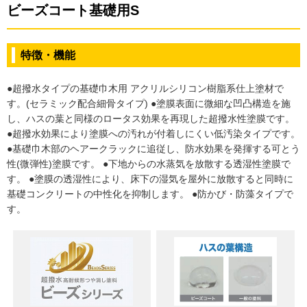
ビーズコート基礎用S
特徴・機能
●超撥水タイプの基礎巾木用 アクリルシリコン樹脂系仕上塗材で
す。(セラミック配合細骨タイプ) ●塗膜表面に微細な凹凸構造を施
し、ハスの葉と同様のロータス効果を再現した超撥水性塗膜です。
●超撥水効果により塗膜への汚れが付着しにくい低汚染タイプです。
●基礎巾木部のヘアークラックに追従し、防水効果を発揮する可とう
性(微弾性)塗膜です。 ●下地からの水蒸気を放散する透湿性塗膜で
す。 ●塗膜の透湿性により、床下の湿気を屋外に放散すると同時に
基礎コンクリートの中性化を抑制します。 ●防かび・防藻タイプで
す。